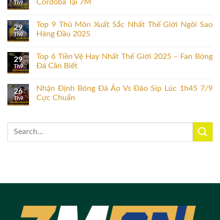
Cordoba Tại 7M
Th9
Top 9 Thủ Môn Xuất Sắc Nhất Thế Giới Ngôi Sao
29
Hàng Đầu 2025
Th9
Top 6 Tiền Vệ Hay Nhất Thế Giới 2025 – Fan Bóng
29
Đá Cần Biết
Th9
Nhận Định Bóng Đá Áo Vs Đảo Síp Lúc 1h45 7/9
26
Cực Chuẩn
Th9