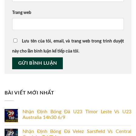
Trang web
Lưu tên của tôi, email, và trang web trong trình duyệt
này cho lần bình luận kế tiếp của tôi.
BÀI VIẾT MỚI NHẤT
Nhận Định Bóng Đá U23 Timor Leste Vs U23
29
Australia 14h30 6/9
Th9
Nhận Định Bóng Đá Velez Sarsfield Vs Central
29