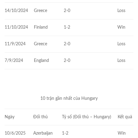
14/10/2024
Greece
2-0
Loss
11/10/2024
Finland
1-2
Win
11/9/2024
Greece
2-0
Loss
7/9/2024
England
2-0
Loss
10 trận gần nhất của Hungary
Ngày
Đối thủ
Tỷ số (Đối thủ – Hungary)
Kết quả
10/6/2025
Azerbaijan
1-2
Win