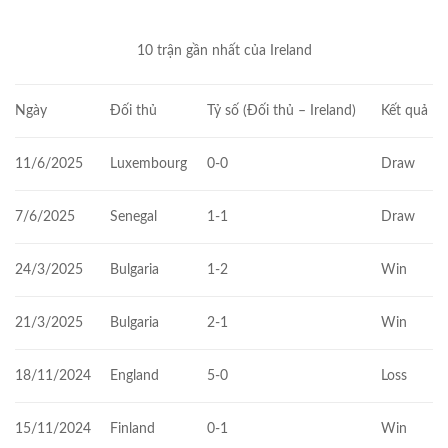
10 trận gần nhất của Ireland
Ngày
Đối thủ
Tỷ số (Đối thủ – Ireland)
Kết quả
11/6/2025
Luxembourg
0-0
Draw
7/6/2025
Senegal
1-1
Draw
24/3/2025
Bulgaria
1-2
Win
21/3/2025
Bulgaria
2-1
Win
18/11/2024
England
5-0
Loss
15/11/2024
Finland
0-1
Win