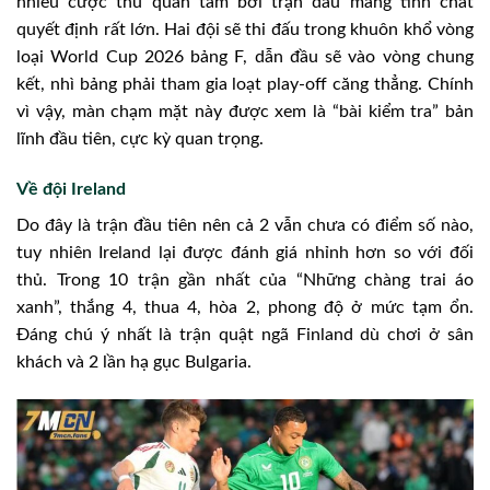
nhiều cược thủ quan tâm bởi trận đấu mang tính chất
quyết định rất lớn. Hai đội sẽ thi đấu trong khuôn khổ vòng
loại World Cup 2026 bảng F, dẫn đầu sẽ vào vòng chung
kết, nhì bảng phải tham gia loạt play-off căng thẳng. Chính
vì vậy, màn chạm mặt này được xem là “bài kiểm tra” bản
lĩnh đầu tiên, cực kỳ quan trọng.
Về đội Ireland
Do đây là trận đầu tiên nên cả 2 vẫn chưa có điểm số nào,
tuy nhiên Ireland lại được đánh giá nhỉnh hơn so với đối
thủ. Trong 10 trận gần nhất của “Những chàng trai áo
xanh”, thắng 4, thua 4, hòa 2, phong độ ở mức tạm ổn.
Đáng chú ý nhất là trận quật ngã Finland dù chơi ở sân
khách và 2 lần hạ gục Bulgaria.