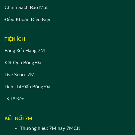
Chính Sách Bảo Mật
Điều Khoản Điều Kiện
TIỆN ÍCH
Bảng Xếp Hạng 7M
Kết Quả Bóng Đá
Live Score 7M
Lịch Thi Đấu Bóng Đá
Tỷ Lệ Kèo
KẾT NỐI 7M
Thương hiệu: 7M hay 7MCN