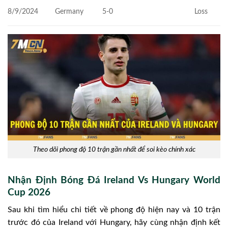
8/9/2024
Germany
5-0
Loss
Theo dõi phong độ 10 trận gần nhất để soi kèo chính xác
Nhận Định Bóng Đá Ireland Vs Hungary World
Cup 2026
Sau khi tìm hiểu chi tiết về phong độ hiện nay và 10 trận
trước đó của Ireland với Hungary, hãy cùng nhận định kết