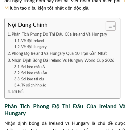
dõi ngay trong hôm nay bởi bài viết hoàn toàn miễn phí,
7
M
luôn tạo điều kiện tốt nhất đến độc giả.
Nội Dung Chính
Phân Tích Phong Độ Thi Đấu Của Ireland Và Hungary
Về đội Ireland
Về đội Hungary
Phong Độ Ireland Và Hungary Qua 10 Trận Gần Nhất
Nhận Định Bóng Đá Ireland Vs Hungary World Cup 2026
Soi kèo châu Á
Soi kèo châu Âu
Soi kèo tài xỉu
Tỷ số chính xác
Lời Kết
Phân Tích Phong Độ Thi Đấu Của Ireland Và
Hungary
Nhận định bóng đá Ireland vs Hungary là chủ đề được