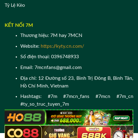
Tỷ Lệ Kèo
KẾT NỐI 7M
Thương hiệu: 7M hay 7MCN
Website:
https://kyty.cn.com/
Số điện thoại:
0396748933
Email:
7mcnfans@gmail.com
Địa chỉ:
12 Đường số 23, Bình Trị Đông B, Bình Tân,
Hồ Chí Minh, Vietnam
Hashtags:
#7m #7mcn_fans #7mcn #7m_cn
#ty_so_truc_tuyen_7m