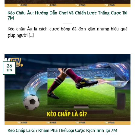
Kèo Châu Âu: Hướng Dẫn Chơi Và Chiến Lược Thắng Cược Tại
7M
Kèo châu Âu là cách cược bóng đá đơn giản nhưng hiệu quả
giúp người [...]
26
Th9
Kèo Chấp Là Gì? Khám Phá Thể Loại Cược Kịch Tính Tại 7M