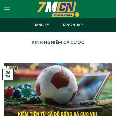
Bỏ
qua
nội
dung
ĐĂNG KÝ
ĐĂNG NHẬP
KINH NGHIỆM CÁ CƯỢC
26
Th9