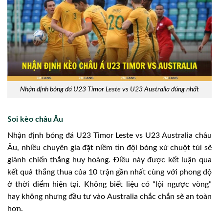
Nhận định bóng đá U23 Timor Leste vs U23 Australia đúng nhất
Soi kèo châu Âu
Nhận định bóng đá U23 Timor Leste vs U23 Australia châu
Âu, nhiều chuyên gia đặt niềm tin đội bóng xứ chuột túi sẽ
giành chiến thắng huy hoàng. Điều này được kết luận qua
kết quả thắng thua của 10 trận gần nhất cùng với phong độ
ở thời điểm hiện tại. Không biết liệu có “lội ngược vòng”
hay không nhưng đầu tư vào Australia chắc chắn sẽ an toàn
hơn.