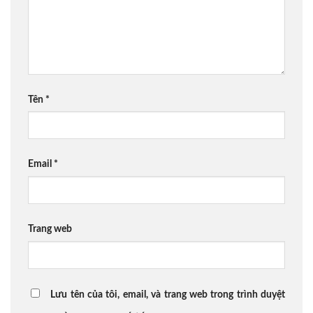
Tên
*
Email
*
Trang web
Lưu tên của tôi, email, và trang web trong trình duyệt