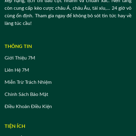
xếp hạng, lịch thi đấu cực nhanh và chuẩn xác. Nền tảng
còn cung cấp kèo cược châu Á, châu Âu, tài xỉu,... 24 giờ vô
cùng ổn định. Tham gia ngay để không bỏ sót tin tức hay về
làng túc cầu!
THÔNG TIN
Giới Thiệu 7M
Liên Hệ 7M
Miễn Trừ Trách Nhiệm
Chính Sách Bảo Mật
Điều Khoản Điều Kiện
TIỆN ÍCH