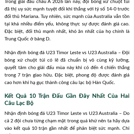
Trong giải đấu châu Á 2026 lần này, đội bóng xứ chuột túi
đã thị uy sức mạnh tuyệt đối khi thắng với tỷ số 14-0 trước
đối thủ Mariana. Tuy nhiên, sức mạnh của Australia vẫn tồn
tại khá nhiều điểm yếu, không thực sự được đánh giá cao.
Đặc biệt, đối thủ mạnh nhất, khó ăn nhất của họ chính là
Trung Quốc ở bảng D.
Nhận định bóng đá U23 Timor Leste vs U23 Australia – Đội
bóng xứ chuột túi có lẽ đã chuẩn bị vô cùng kỹ lưỡng,
quyết tâm cho giải đấu mùa này khi có đến 4 chiến thắng
trong 7 trận giao hữu. Đặc biệt, phong độ được đánh giá
cao hơn khi hạ gục thành công câu lạc bộ Hàn Quốc.
Kết Quả 10 Trận Đấu Gần Đây Nhất Của Hai
Câu Lạc Bộ
Nhận định bóng đá U23 Timor Leste vs U23 Australia – Do
cả 2 đội chưa từng chạm mặt trong quá khứ nên ta hãy dựa
vào kết quả 10 trận gần nhất để phân biệt sức mạnh. Chi