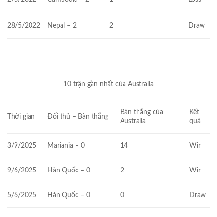
28/5/2022
Nepal – 2
2
Draw
10 trận gần nhất của Australia
Bàn thắng của
Kết
Thời gian
Đối thủ – Bàn thắng
Australia
quả
3/9/2025
Mariania – 0
14
Win
9/6/2025
Hàn Quốc – 0
2
Win
5/6/2025
Hàn Quốc – 0
0
Draw