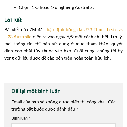
Chọn: 1-5 hoặc 1-6 nghiêng Australia.
Lời Kết
Bài viết của 7M đã
nhận định bóng đá U23 Timor Leste vs
U23 Australia
diễn ra vào ngày 6/9 một cách chi tiết. Lưu ý,
mọi thông tin chỉ nên sử dụng ở mức tham khảo, quyết
định còn phải tùy thuộc vào bạn. Cuối cùng, chúng tôi hy
vọng dữ liệu được đề cập bên trên hoàn toàn hữu ích.
Để lại một bình luận
Email của bạn sẽ không được hiển thị công khai.
Các
trường bắt buộc được đánh dấu
*
Bình luận
*