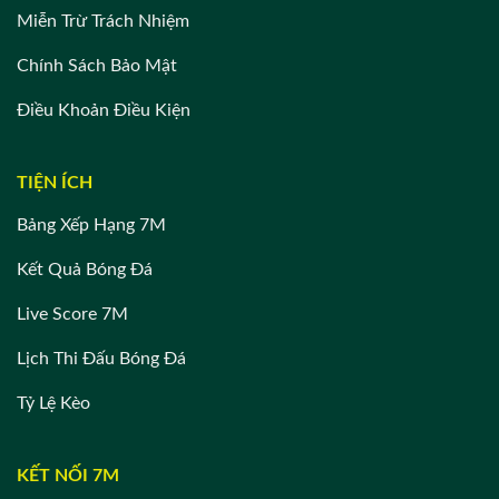
Miễn Trừ Trách Nhiệm
Chính Sách Bảo Mật
Điều Khoản Điều Kiện
TIỆN ÍCH
Bảng Xếp Hạng 7M
Kết Quả Bóng Đá
Live Score 7M
Lịch Thi Đấu Bóng Đá
Tỷ Lệ Kèo
KẾT NỐI 7M