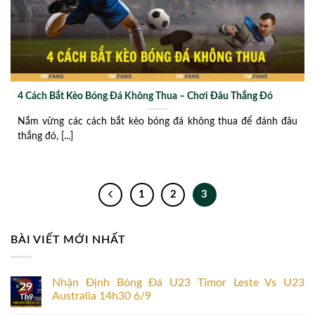
4 Cách Bắt Kèo Bóng Đá Không Thua – Chơi Đâu Thắng Đó
Nắm vững các cách bắt kèo bóng đá không thua để đánh đâu
thắng đó, [...]
1
2
3
BÀI VIẾT MỚI NHẤT
Nhận Định Bóng Đá U23 Timor Leste Vs U23
29
Australia 14h30 6/9
Th9