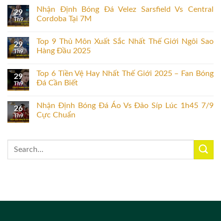
Nhận Định Bóng Đá Velez Sarsfield Vs Central
29
Cordoba Tại 7M
Th9
Top 9 Thủ Môn Xuất Sắc Nhất Thế Giới Ngôi Sao
29
Hàng Đầu 2025
Th9
Top 6 Tiền Vệ Hay Nhất Thế Giới 2025 – Fan Bóng
29
Đá Cần Biết
Th9
Nhận Định Bóng Đá Áo Vs Đảo Síp Lúc 1h45 7/9
26
Cực Chuẩn
Th9