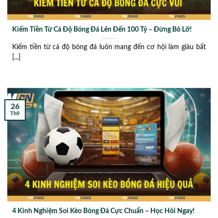
Kiếm Tiền Từ Cá Độ Bóng Đá Lên Đến 100 Tỷ – Đừng Bỏ Lỡ!
Kiếm tiền từ cá độ bóng đá luôn mang đến cơ hội làm giàu bất
[...]
26
Th9
4 Kinh Nghiệm Soi Kèo Bóng Đá Cực Chuẩn – Học Hỏi Ngay!