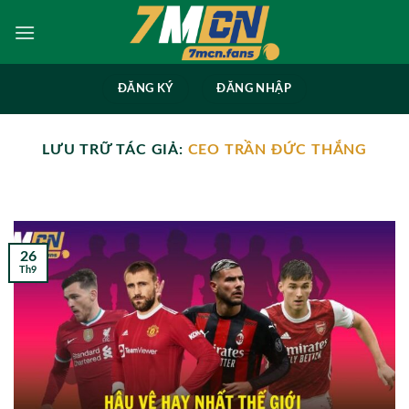
Bỏ
qua
nội
dung
ĐĂNG KÝ
ĐĂNG NHẬP
LƯU TRỮ TÁC GIẢ:
CEO TRẦN ĐỨC THẮNG
26
Th9