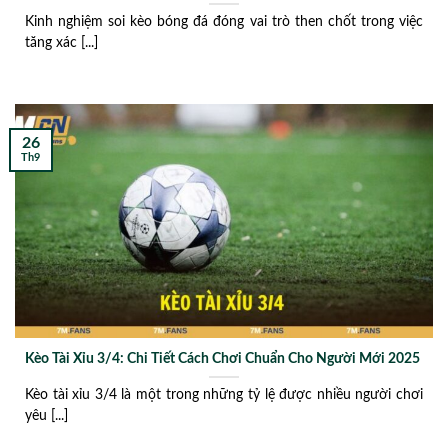
Kinh nghiệm soi kèo bóng đá đóng vai trò then chốt trong việc
tăng xác [...]
26
Th9
Kèo Tài Xỉu 3/4: Chi Tiết Cách Chơi Chuẩn Cho Người Mới 2025
Kèo tài xỉu 3/4 là một trong những tỷ lệ được nhiều người chơi
yêu [...]