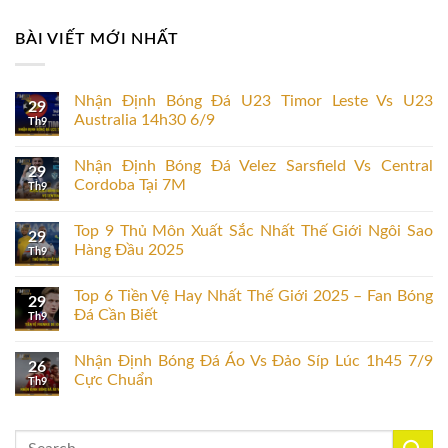
BÀI VIẾT MỚI NHẤT
Nhận Định Bóng Đá U23 Timor Leste Vs U23
29
Australia 14h30 6/9
Th9
Nhận Định Bóng Đá Velez Sarsfield Vs Central
29
Cordoba Tại 7M
Th9
Top 9 Thủ Môn Xuất Sắc Nhất Thế Giới Ngôi Sao
29
Hàng Đầu 2025
Th9
Top 6 Tiền Vệ Hay Nhất Thế Giới 2025 – Fan Bóng
29
Đá Cần Biết
Th9
Nhận Định Bóng Đá Áo Vs Đảo Síp Lúc 1h45 7/9
26
Cực Chuẩn
Th9