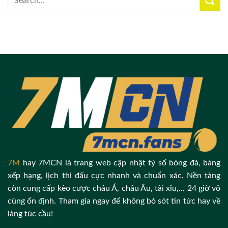
7M
hay 7MCN là trang web cập nhật tỷ số bóng đá, bảng
xếp hạng, lịch thi đấu cực nhanh và chuẩn xác. Nền tảng
còn cung cấp kèo cược châu Á, châu Âu, tài xỉu,... 24 giờ vô
cùng ổn định. Tham gia ngay để không bỏ sót tin tức hay về
làng túc cầu!