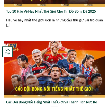
Top 10 Hậu Vệ Hay Nhất Thế Giới Cho Tín Đồ Bóng Đá 2025
Hậu vệ hay nhất thế giới luôn là những cầu thủ giữ vai trò quan
[...]
26
Th9
Các Đội Bóng Nổi Tiếng Nhất Thế Giới Và Thành Tích Rực Rỡ